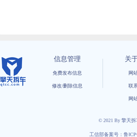
信息管理
关
免费发布信息
网
修改/删除信息
联
网
© 2021 By 擎天
工信部备案号：鲁ICP备