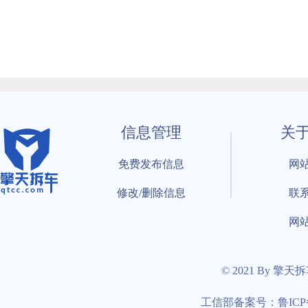
信息管理
关
免费发布信息
网
修改/删除信息
联
网
© 2021 By 擎天
工信部备案号：鲁ICP备