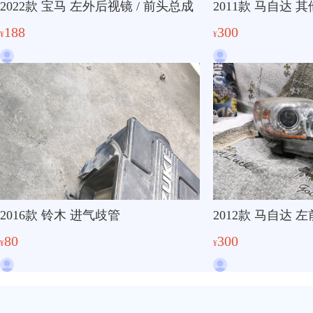
2022款 宝马 左外后视镜 / 前头总成
2011款 马自达 
188
300
¥
¥
2016款 铃木 进气歧管
2012款 马自达 
80
300
¥
¥