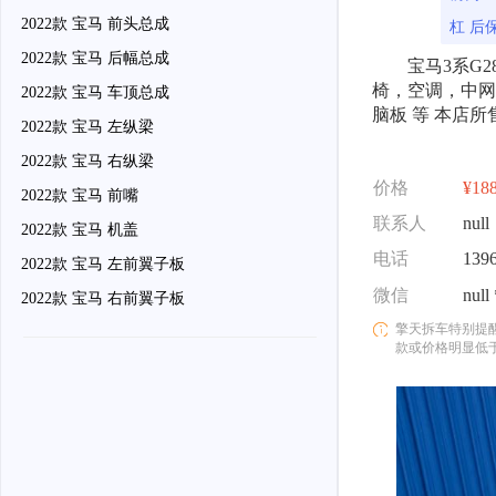
2022款 宝马 前头总成
杠 后
2022款 宝马 后幅总成
宝马3系G
椅，空调，中网
2022款 宝马 车顶总成
脑板 等 本店
2022款 宝马 左纵梁
2022款 宝马 右纵梁
价格
¥18
2022款 宝马 前嘴
联系人
null
2022款 宝马 机盖
电话
139
2022款 宝马 左前翼子板
微信
null
2022款 宝马 右前翼子板
擎天拆车特别提
款或价格明显低
骗。