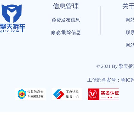
信息管理
关
免费发布信息
网
修改/删除信息
联
网
© 2021 By 擎天
工信部备案号：鲁ICP备