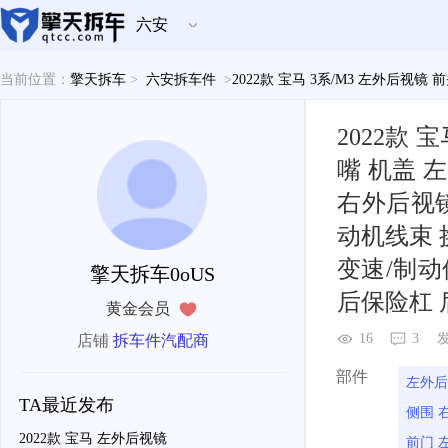
六安
当前位置：
擎天拆车
>
六安拆车件
>
2022款 宝马 3系/M3 左外后
2022款
嘴 机盖 
右外后视镜
动机线束 
变速/制动
擎天拆车0oUS
后保险杠 
黄金会员
16
3
发
店铺
拆车件汽配商
部件
左外后
TA最近发布
侧围 
2022款 宝马 左外后视镜
前门 