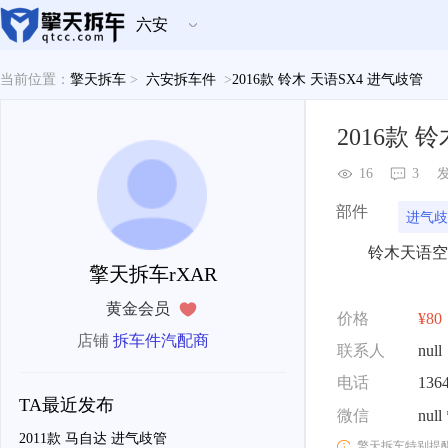
六安
当前位置：
擎天拆车
>
六安拆车件
>
2016款 铃木 天语SX4 进气歧管
2016款 
16
3
发
部件
进气歧
铃木天语空
擎天拆车rXAR
黄金会员
价格
¥80
店铺
拆车件汽配商
联系人
null
电话
136
TA最近发布
微信
null
2011款 马自达 进气歧管
擎天拆车特别提