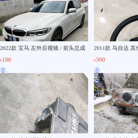
2022款 宝马 左外后视镜 / 前头总成
2011款 马自达 
188
300
¥
¥