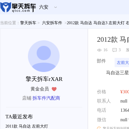
六安
当前位置：
擎天拆车
>
六安拆车件
>
2012款 马自达 马自达3 左前大灯
2012款 
16
3
发
部件
左前大
马自达三星
擎天拆车rXAR
黄金会员
价格
¥30
店铺
拆车件汽配商
联系人
null
电话
136
TA最近发布
微信
null
2011款 马自达 左前大灯
擎天拆车特别提