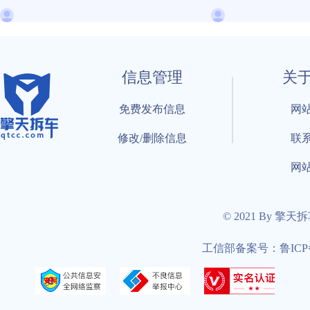
信息管理
关
免费发布信息
网
修改/删除信息
联
网
© 2021 By 擎天
工信部备案号：鲁ICP备